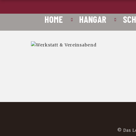
HOME
HANGAR
SC
© Das L