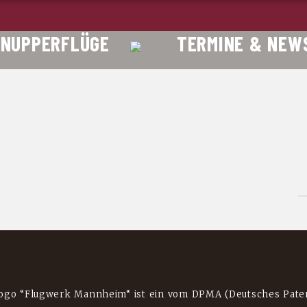
HNUPPERFLÜGE
TERMINE & NEW
ogo “Flugwerk Mannheim“ ist ein vom DPMA (Deutsches Pate