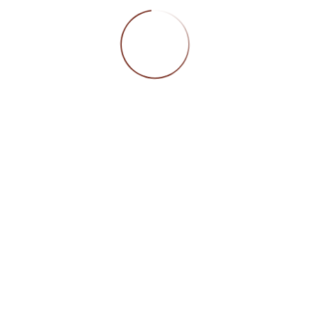
mt) geschütztes Logo, eingetragen unter der Registernumm
0797; jegliche Veröffentlichung bedarf unserer vorherigen
mung