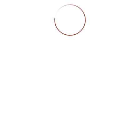
mt) geschütztes Logo, eingetragen unter der Registernumm
0797; jegliche Veröffentlichung bedarf unserer vorherigen
mung