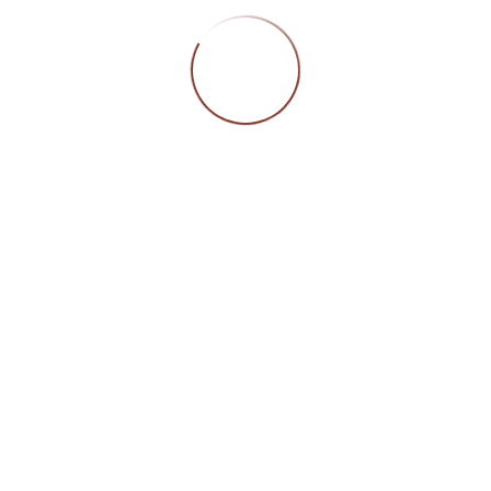
mt) geschütztes Logo, eingetragen unter der Registernumm
0797; jegliche Veröffentlichung bedarf unserer vorherigen
mung