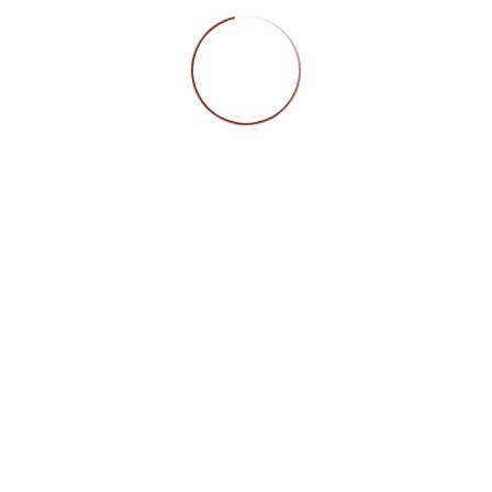
mt) geschütztes Logo, eingetragen unter der Registernumm
0797; jegliche Veröffentlichung bedarf unserer vorherigen
mung