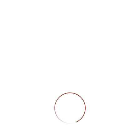
21
JULI
FLUGPLATZFÜHRUNG:
STADTTEILVEREIN NEUOSTHEIM
BEGEISTERT
Am Sonntag, 21.7.24, hatte die Rhein Neckar
Flugplatz GmbH den Stadtteilverein
Neuostheim, also quasi unsere Nachbarn,
unter der Leitung von Mike Belzer (Tower) auf
den City Airport Mannheim eingelade
CONTINUE READING