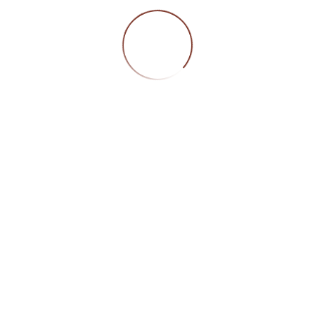
mt) geschütztes Logo, eingetragen unter der Registernumm
0797; jegliche Veröffentlichung bedarf unserer vorherigen
mung